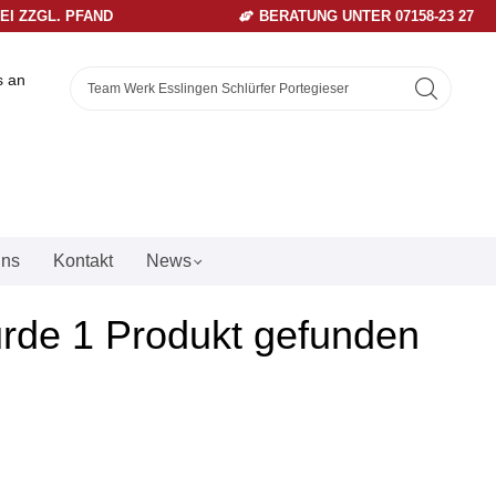
REI ZZGL. PFAND
BERATUNG UNTER 07158-23 27
s an
uns
Kontakt
News
urde 1 Produkt gefunden