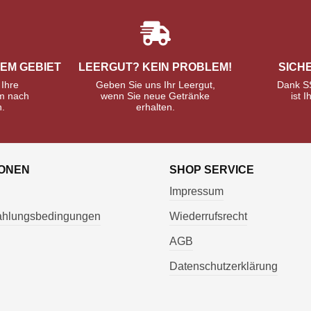
REM GEBIET
LEERGUT? KEIN PROBLEM!
SICH
 Ihre
Geben Sie uns Ihr Leergut,
Dank S
m nach
wenn Sie neue Getränke
ist I
n.
erhalten.
IONEN
SHOP SERVICE
Impressum
Zahlungsbedingungen
Wiederrufsrecht
AGB
Datenschutzerklärung