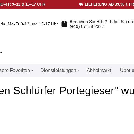
O–FR 9–12 & 15–17 UHR
LIEFERUNG AB 39,90 € F
Brauchen Sie Hilfe? Rufen Sie un
e da: Mo-Fr 9-12 und 15-17 Uhr
(+49) 07158-2327
e.
ere Favoriten
Dienstleistungen
Abholmarkt
Über 
n Schlürfer Portegieser" w