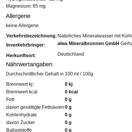
Magnesium: 65 mg
Allergene
keine Allergene
Verkehrsbezeichnung:
Natürliches Mineralwasser mit Kohl
alwa Mineralbrunnen GmbH
Gerha
Inverkehrbringer:
Deutschland
Herkunftsort:
Nährwertangaben
Durchschnittlicher Gehalt in 100 ml / 100g
Brennwert kj:
0 kj
Brennwert kcal
0 kcal
Fett
0 g
davon gesättigte Fettsäuren
0 g
Kohlenhydrate
0 g
davon Zucker
0 g
Ballaststoffe
0 g