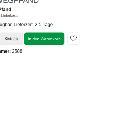
WEGPFAND
 Pfand
t.Lieferkosten
ügbar, Lieferzeit: 2-5 Tage
In den Warenkorb
Kiste(n)
mmer:
2588