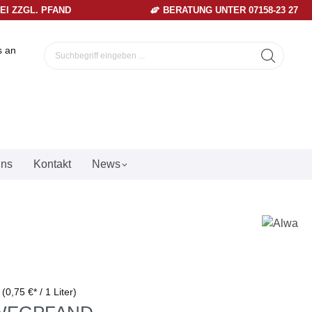
REI ZZGL. PFAND
BERATUNG UNTER 07158-23 27
s an
uns
Kontakt
News
r
(0,75 €* / 1 Liter)