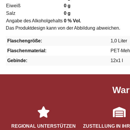
Eiweiß
0 g
Salz
0 g
Angabe des Alkoholgehalts
0 % Vol.
Das Produktdesign kann von der Abbildung abweichen.
Flaschengröße:
1,0 Liter
Flaschenmaterial:
PET-Meh
Gebinde:
12x1 l
War
REGIONAL UNTERSTÜTZEN
ZUSTELLUNG IN IH