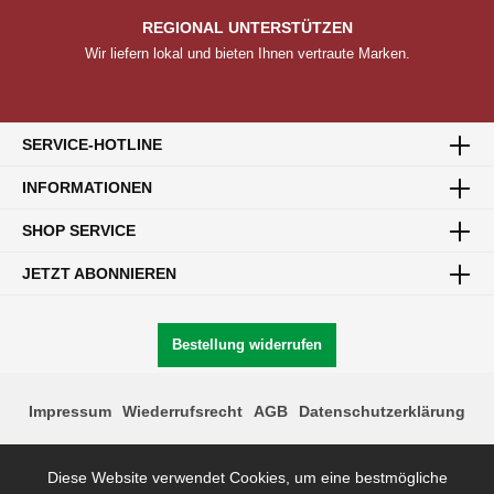
REGIONAL UNTERSTÜTZEN
Wir liefern lokal und bieten Ihnen vertraute Marken.
SERVICE-HOTLINE
INFORMATIONEN
SHOP SERVICE
JETZT ABONNIEREN
Bestellung widerrufen
Impressum
Wiederrufsrecht
AGB
Datenschutzerklärung
* Alle Preise inkl. gesetzl. Mehrwertsteuer zzgl.
Lieferkosten,
Pfand
Diese Website verwendet Cookies, um eine bestmögliche
bei Mehrwegware und Nachnahmegebühren, wenn nicht anders