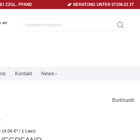
REI ZZGL. PFAND
BERATUNG UNTER 07158-23 27
s an
uns
Kontakt
News
Burkhardt
*
er
(4,06 €* / 1 Liter)