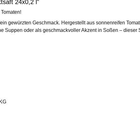
saft 24x0,2 l"
n Tomaten!
 fein gewürzten Geschmack. Hergestellt aus sonnenreifen Tomate
iche Suppen oder als geschmackvoller Akzent in Soßen – dieser Sa
 KG