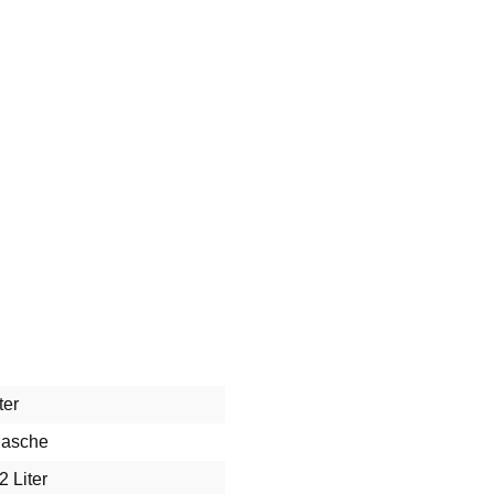
ter
lasche
2 Liter