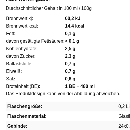
Durchschnittlicher Gehalt in 100 ml / 100g
Brennwert kj:
60,2 kJ
Brennwert kcal:
14,4 kcal
Fett:
0,1 g
davon gesättigte Fettsäuren:
< 0,1 g
Kohlenhydrate:
2,5 g
davon Zucker:
2,3 g
Ballaststoffe:
0,7 g
Eiweiß:
0,7 g
Salz:
0,6 g
Broteinheit (BE):
1 BE = 480 ml
Das Produktdesign kann von der Abbildung abweichen.
Flaschengröße:
0,2 Li
Flaschenmaterial:
Glasf
Gebinde:
24x0,