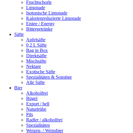
Fruchtschorle
Limonade
Isotonische Limonade
Kalorienreduzierte Limonade
Eistee / Energy
Bittergetränke
Säfte
Apfelsäfte
0,2 L Säfte
Bag in Box
Direktsäfte
Mischsäfte
Nektare
Exotische Säfte
Spezialitäten & Sonstige
Alle Säfte
Bier
Alkoholfrei
Bügel
Export / hell
Naturtrübe
Pils
Radler / alkoholfrei
Spezialitäten
Weizen- / Weissbier