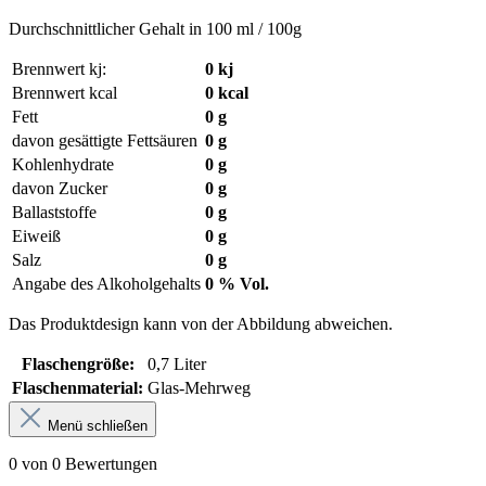
Durchschnittlicher Gehalt in 100 ml / 100g
Brennwert kj:
0 kj
Brennwert kcal
0 kcal
Fett
0 g
davon gesättigte Fettsäuren
0 g
Kohlenhydrate
0 g
davon Zucker
0 g
Ballaststoffe
0 g
Eiweiß
0 g
Salz
0 g
Angabe des Alkoholgehalts
0 % Vol.
Das Produktdesign kann von der Abbildung abweichen.
Flaschengröße:
0,7 Liter
Flaschenmaterial:
Glas-Mehrweg
Menü schließen
0 von 0 Bewertungen