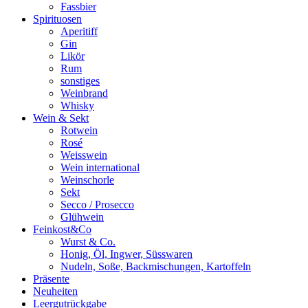
Fassbier
Spirituosen
Aperitiff
Gin
Likör
Rum
sonstiges
Weinbrand
Whisky
Wein & Sekt
Rotwein
Rosé
Weisswein
Wein international
Weinschorle
Sekt
Secco / Prosecco
Glühwein
Feinkost&Co
Wurst & Co.
Honig, Öl, Ingwer, Süsswaren
Nudeln, Soße, Backmischungen, Kartoffeln
Präsente
Neuheiten
Leergutrückgabe